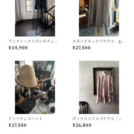
アンティークリネンのチュー
スタンドネックブラウス gra
ルプリーツベスト
y
¥35,900
¥27,500
アンバランスハット
ボックスフリルブラウス：く
すみピンク
¥27,500
¥26,800