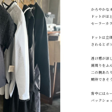
かろやかな
ドットがほ
セーラーカ
ドットは立
さわるとポ
透け感が涼
肩周りをふ
二の腕あた
期待できそ
背中にはル
バックショ