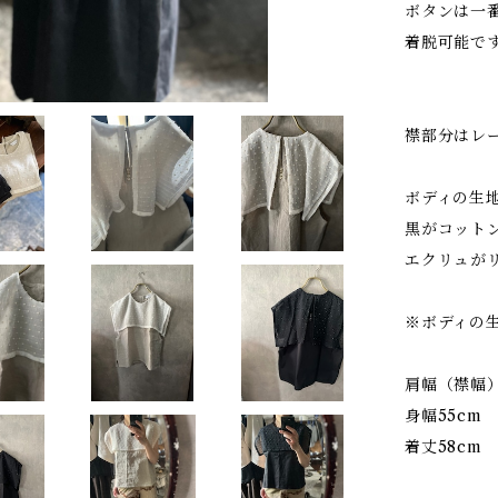
ボタンは一
着脱可能で
襟部分はレ
ボディの生
黒がコット
エクリュが
※ボディの
肩幅（襟幅）
身幅55cm
着丈58cm