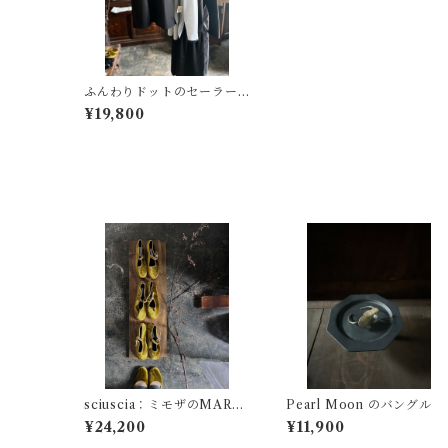
ふんわりドットのセーラー
ノースリーブ
¥19,800
その他の商品
sciuscia：ミモザのMARYJ
Pearl Moon のバングル
ANE
¥24,200
¥11,900