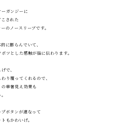
オーガンジーに
どこされた
ラーのノースリーブです。
体的に膨らんでいて、
ツポツとした感触が指に伝わります。
しげで、
んわり覆ってくれるので、
りの華奢見え効果も
う。
ープボタンが連なって
ットもかわいげ。