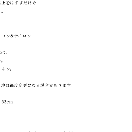
番上をはずすだけで
す。
ーヨン&ナイロン
地は、
ン。
リネン。
生地は都度変更になる場合があります。
53cm