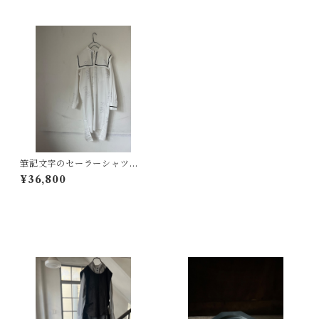
筆記文字のセーラーシャツワ
ンピース
¥36,800
その他の商品