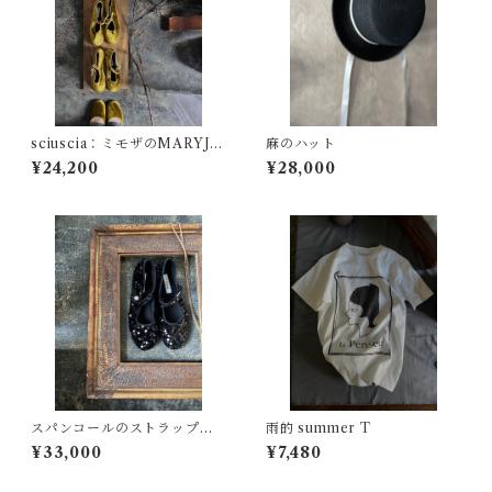
sciuscia：ミモザのMARYJA
麻のハット
NE
¥24,200
¥28,000
スパンコールのストラップシ
雨的 summer T
ューズ
¥33,000
¥7,480