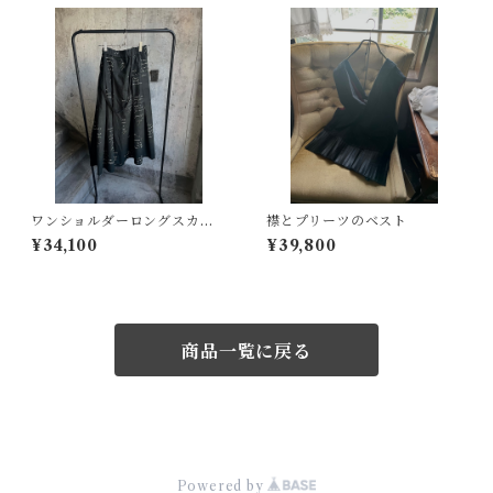
ワンショルダーロングスカー
襟とプリーツのベスト
ト：文字のハーフリネン
¥34,100
¥39,800
商品一覧に戻る
© ameiro
Powered by