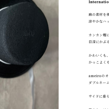
Internatio
麻の素材を
涼やかなハ
カンカン帽
目深にかぶ
かわいくも
かっこよく
ameiro
ダブルネー
サイドに垂