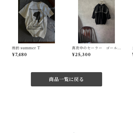
雨的 summer T
真夜中のセーラー ゴール
ドライン
¥7,480
¥25,300
商品一覧に戻る
© ameiro